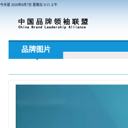
今天是
2026
年
8
月
7
日
星期五
9
:
13
上午
品牌图片