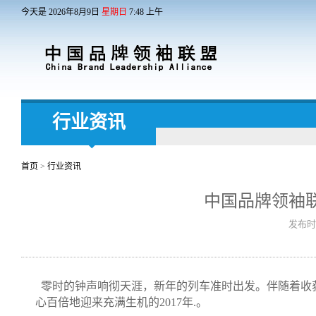
今天是
2026
年
8
月
9
日
星期日
7
:
48
上午
行业资讯
首页
>
行业资讯
中国品牌领袖
发布时间
零时的钟声响彻天涯，新年的列车准时出发。伴随着收获的
心百倍地迎来充满生机的2017年.。